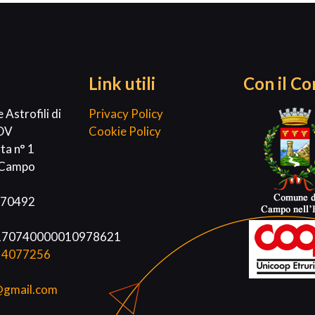
Link utili
Con il Co
 Astrofili di
Privacy Policy
ODV
Cookie Policy
ta n° 1
n Campo
370492
170740000010978621
 4077256
i@gmail.com