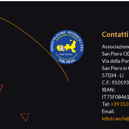
Contatti
Associazione
San Piero 
Via della Por
San Piero i
57034 - LI
C.F.: 91019
IBAN:
IT75F0846
Tel:
+39 353
Email:
lellotranch